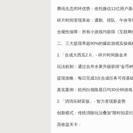
腾讯生态闭环优势：依托微信12亿用户基
碎片时间变现革命：通勤、排队、午休等场
合规性保障：所有小游戏均获得《互联网
二、三大提现率超90%的爆款游戏实操揭
1.「合成大西瓜2.0」- 碎片时间炼金术
玩法机制：通过合并水果升级获得"金币种子"
提现攻略：每日完成3次合成任务可得基
真实案例：杭州白领陈晨日均30分钟游戏，
2.「消消乐财富版」- 智力变现新姿势
创新模式：传统消除玩法叠加"限时拍卖行
高收益关卡：