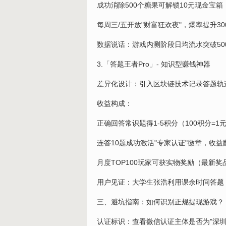
成功消除500个糖果可解锁10元现金宝箱
每周三/五开放"财富狂欢夜"，爆率提升30
数据说话：游戏内测阶段日均流水突破50
3.「答题王者Pro」- 知识型赚钱神器
差异化设计：引入区块链技术记录答题轨
收益构成：
正确回答常识题得1-5积分（100积分=1
连答10题成功激活"专家认证"徽章，收益
月度TOP100玩家可获实物奖励（最新奖品为i
用户见证：大学生张浩利用课余时间答题，
三、避坑指南：如何识别正规提现游戏？
认证标识：查看微信认证主体是否为"深圳