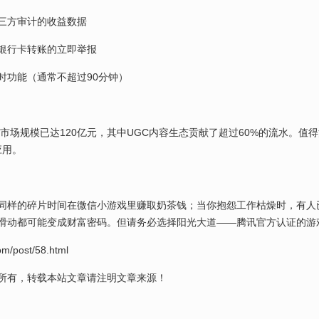
三方审计的收益数据
银行卡转账的立即举报
时功能（通常不超过90分钟）
戏市场规模已达120亿元，其中UGC内容生态贡献了超过60%的流水。
应用。
同样的碎片时间在微信小游戏里赚取奶茶钱；当你抱怨工作枯燥时，有人已
滑动都可能变成财富密码。但请务必选择阳光大道——腾讯官方认证的游
m/post/58.html
所有，转载本站文章请注明文章来源！