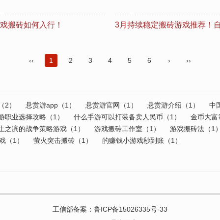
戏搬砖如何入行！
3月持续稳定搬砖游戏推荐！自
‹‹
1
2
3
4
5
6
›
››
（2）
悬赏游app（1）
悬赏游官网（1）
悬赏游介绍（1）
中
游职业选择攻略（1）
什么手游可以打装备卖人民币（1）
金币大富
土之滨的战争策略游戏（1）
游戏搬砖工作室（1）
游戏搬砖法（1
戏（1）
萤火突击搬砖（1）
的赚钱小游戏秒到账（1）
工信部备案：
鲁ICP备15026335号-33