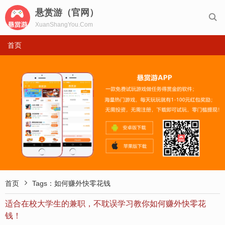
悬赏游（官网）

XuanShangYou.Com
首页

首页
Tags：如何赚外快零花钱
适合在校大学生的兼职，不耽误学习教你如何赚外快零花
钱！