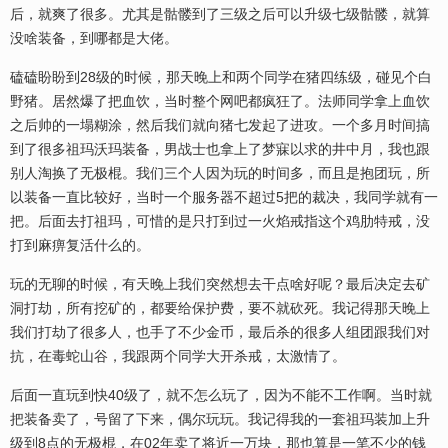
后，就爽了很多。尤其是骷髅到了三级之后可以升级七级骷髅，就算
没啥装备，到哪都是大佬。
磕磕盼盼到28级的时候，那天晚上和两个同学在猪四练级，碰见个白
野猪。居然爆了把血饮，当时整个网吧都疯狂了。法师同学拿上血饮
之后帅的一塌糊涂，然后我们就向猪七发起了进攻。一个多月时间搞
到了很多祖玛沃玛装备，男战士也拿上了梦寐以求的井中月，我也跟
别人淘换了无极棍。我们三个人因为玩的时间多，而且是抱团玩，所
以装备一直比较好，当时一个服务器不超过5把的裁决，我同学就有一
把。后面去打祖玛，可惜的是只打到过一火焰戒指这个鸡肋特戒，没
打到麻痹复活什么的。
玩的无聊的时候，有天晚上我们突然想去干点啥好呢？最后决定去矿
洞打劫，所有挖矿的，都要给保护费，要不就砍死。我记得那天晚上
我们打劫了很多人，也手了不少金币，最后杀的很多人组团跟我们对
抗，在毒蛇山谷，我跟两个同学大开杀戒，太激情了。
后面一直玩到快40级了，就不怎么玩了，因为不能不工作啊。当时就
把装备卖了，号留了下来，偶尔玩玩。我记得我的一套祖玛装加上升
级到8点的无极棍，在02年卖了将近一万块，那也算是一笔不少的钱